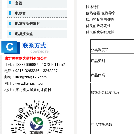
套管
技术特性：
低热容量 低热导率
电缆套
质地坚韧富有弹性
电缆接头包覆片
优良的热稳定性
优良的化学稳定性
电缆接头盒
分类温度℃
廊坊腾智耐火材料有限公司
产品类别
手机：13833666087 13731611552
电话：0316-3263286 3263287
产品代码
邮箱：lftengzhi@126.com
网址：www.lftengzhi.com
地址：河北省大城县刘才间村
加热永久线变化%
理论导热系数